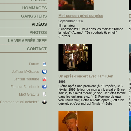
HOMMAGES
GANGSTERS
Mini concert privé surprise
T
Septembre 1996
1
VIDÉOS
film amateur
I
3 chansons:"Du vélo sans les mains","Tombe
o
PHOTOS
la neige" (Adamo), "Je voudrais être noir"
(Ferrer)
LA VIE APRÈS JEFF
CONTACT
Forum
Jeff sur MySpace
Un après-concert avec l'ami Ben
s
Jeff sur Youtube
1996
B
C'était après une première (à l'Européen) le 6
Fan sur Facebook
D
février 1996, le jour de mon anniversaire. Et ce
d
soir-là, tout avait merdé (le son, Jeff était tombé
Mp3 Gratuits
t
dans les guitares etc....). Et Poelvoorde était
T
venu nous voir, c'était au café après (Jeff était
Comment et où acheter?
a
dépité), et c'est moi qui filmais ;-) Julio
d
9