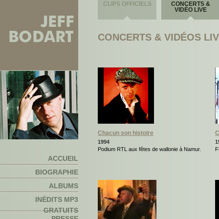
CLIPS OFFICIELS
CONCERTS &
VIDÉO LIVE
CONCERTS & VIDÉOS LI
Chacun son histoire
C
1994
1
Podium RTL aux fêtes de wallonie à Namur.
F
ACCUEIL
BIOGRAPHIE
ALBUMS
INÉDITS MP3
GRATUITS
PRESSE