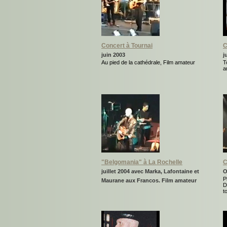
Concert à Tournai
C
juin 2003
j
Au pied de la cathédrale, Film amateur
T
a
"Belgomania" à La Rochelle
C
juillet 2004 avec Marka, Lafontaine et
O
P
Maurane aux Francos. Film amateur
D
t