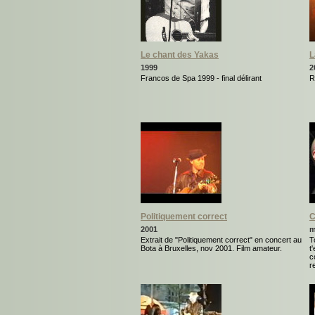
Le chant des Yakas
L
1999
2
Francos de Spa 1999 - final délirant
R
Politiquement correct
C
2001
m
Extrait de "Politiquement correct" en concert au
T
Bota à Bruxelles, nov 2001. Film amateur.
t
c
r