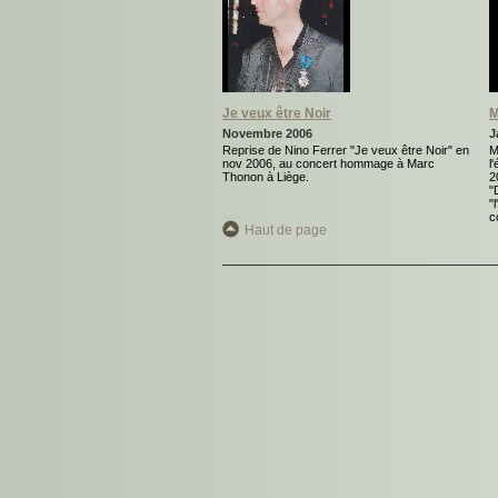
Je veux être Noir
M
Novembre 2006
J
Reprise de Nino Ferrer "Je veux être Noir" en
M
nov 2006, au concert hommage à Marc
l
Thonon à Liège.
2
"
"
c
Haut de page