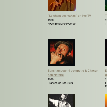
"Le chant des yakas" en live TV
T
1998
1
Avec Benoit Poelvoorde
T
Sans tambour ni trompette & Chacun
D
son histoire
d
1999
1
Francos de Spa 1999
F
M