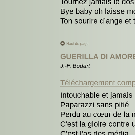
Tournez jamais le do
Bye baby oh laisse m
Ton sourire d’ange et
Haut de page
GUERILLA DI AMOR
J.-F. Bodart
Téléchargement comp
Intouchable et jamai
Paparazzi sans pitié
Perdu au cœur de la 
C'est la gloire contre 
C’est l'as des média