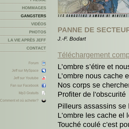
HOMMAGES
GANGSTERS
VIDÉOS
PANNE DE SECTEU
PHOTOS
J.-F. Bodart
LA VIE APRÈS JEFF
CONTACT
Téléchargement comp
Forum
L’ombre s’étire et no
Jeff sur MySpace
L’ombre nous cache e
Jeff sur Youtube
Nos corps se cherchen
Fan sur Facebook
Profiter de l'obscurité
Mp3 Gratuits
Comment et où acheter?
Pilleurs assassins se 
L'ombre les cache el 
Touché coulé c'est pou