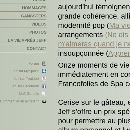
aujourd'hui témoignen
HOMMAGES
grande cohérence, alli
GANGSTERS
modernité pop (
Ma vie
VIDÉOS
PHOTOS
arrangements
(Ne dis 
LA VIE APRÈS JEFF
m'aimeras quand je ne
CONTACT
insoupçonnée (
Appren
Onze moments de vie f
Forum
Jeff sur MySpace
immédiatement en con
Jeff sur Youtube
Francofolies de Spa ce
Fan sur Facebook
Mp3 Gratuits
Cerise sur le gâteau, 
Comment et où acheter?
Jeff s'offre un prix sp
pour permettre au plu