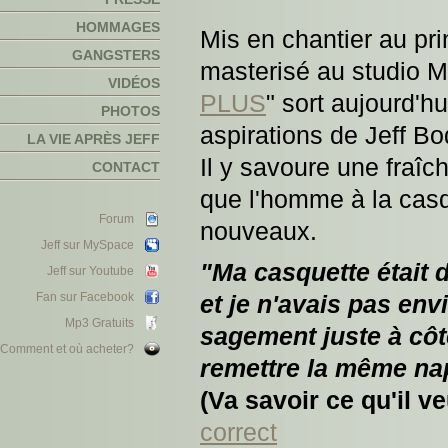
HOMMAGES
Mis en chantier au pri
GANGSTERS
masterisé au studio M
VIDÉOS
PLUS
" sort aujourd'hu
PHOTOS
aspirations de Jeff Bo
LA VIE APRÈS JEFF
Il y savoure une fraîc
CONTACT
que l'homme à la cas
Forum
nouveaux.
Jeff sur MySpace
"Ma casquette était
Jeff sur Youtube
Fan sur Facebook
et je n'avais pas env
Mp3 Gratuits
sagement juste à côt
Comment et où acheter?
remettre la même napp
(Va savoir ce qu'il v
correct